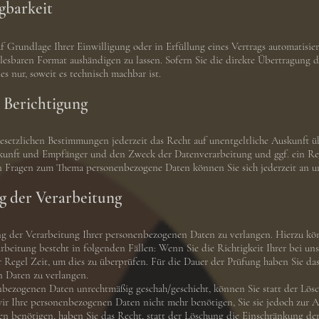
gbarkeit
f Grundlage Ihrer Einwilligung oder in Erfüllung eines Vertrags automatisier
lesbaren Format aushändigen zu lassen. Sofern Sie die direkte Übertragung 
es nur, soweit es technisch machbar ist.
 Berichtigung
setzlichen Bestimmungen jederzeit das Recht auf unentgeltliche Auskunft üb
unft und Empfänger und den Zweck der Datenverarbeitung und ggf. ein Rec
en Fragen zum Thema personenbezogene Daten können Sie sich jederzeit an 
g der Verarbeitung
ng der Verarbeitung Ihrer personenbezogenen Daten zu verlangen. Hierzu kön
rbeitung besteht in folgenden Fällen: Wenn Sie die Richtigkeit Ihrer bei u
r Regel Zeit, um dies zu überprüfen. Für die Dauer der Prüfung haben Sie da
n Daten zu verlangen.
bezogenen Daten unrechtmäßig geschah/geschieht, können Sie statt der Lös
r Ihre personenbezogenen Daten nicht mehr benötigen, Sie sie jedoch zur 
benötigen, haben Sie das Recht, statt der Löschung die Einschränkung der