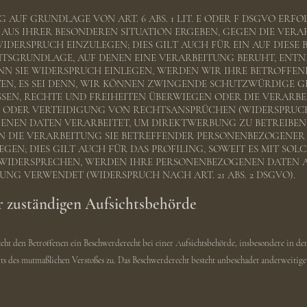
UF GRUNDLAGE VON ART. 6 ABS. 1 LIT. E ODER F DSGVO ERFOL
H AUS IHRER BESONDEREN SITUATION ERGEBEN, GEGEN DIE VER
DERSPRUCH EINZULEGEN; DIES GILT AUCH FÜR EIN AUF DIESE
CHTSGRUNDLAGE, AUF DENEN EINE VERARBEITUNG BERUHT, ENTN
N SIE WIDERSPRUCH EINLEGEN, WERDEN WIR IHRE BETROFFE
EN, ES SEI DENN, WIR KÖNNEN ZWINGENDE SCHUTZWÜRDIGE G
SSEN, RECHTE UND FREIHEITEN ÜBERWIEGEN ODER DIE VERARB
DER VERTEIDIGUNG VON RECHTSANSPRÜCHEN (WIDERSPRUCH NA
NEN DATEN VERARBEITET, UM DIREKTWERBUNG ZU BETREIBEN, 
N DIE VERARBEITUNG SIE BETREFFENDER PERSONENBEZOGENE
EN; DIES GILT AUCH FÜR DAS PROFILING, SOWEIT ES MIT SO
 WIDERSPRECHEN, WERDEN IHRE PERSONENBEZOGENEN DATEN 
NG VERWENDET (WIDERSPRUCH NACH ART. 21 ABS. 2 DSGVO).
r zuständigen Aufsichtsbehörde
ht den Betroffenen ein Beschwerderecht bei einer Aufsichtsbehörde, insbesondere in de
Orts des mutmaßlichen Verstoßes zu. Das Beschwerderecht besteht unbeschadet anderweitiger