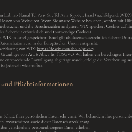
 Ltd., 40 Namal Tel Aviv St., Tel Aviv 6350671, Israel (nachfolgend: „WIX“)
Hosten von Webseiten. Wenn Sie unsere Website besuchen, werden mit Hilf
tebesucher und die Besucherzahlen analysiert. WIX speichert Cookies auf Ihr
r Sicherheit erforderlich sind (notwendige Cookies).
IX in Israel gespeichert. Israel gilt als datenschutzrechtlich sicherer Drittst
Datenschutzniveau in der Europäischen Union entspricht.
tzerklärung von WIX:
https://de.wix.com/about/privacy
.
rundlage von Art. 6 Abs. 1 lit. f DSGVO. Wir haben ein berechtigtes Interes
ine entsprechende Einwilligung abgefragt wurde, erfolgt die Verarbeitung au
ist jederzeit widerrufbar.
 und Pflichtinformationen
en Schutz Ihrer persönlichen Daten sehr ernst. Wir behandeln Ihre personen
hutzvorschriften sowie dieser Datenschutzerklärung.
rden verschiedene personenbezogene Daten erhoben.