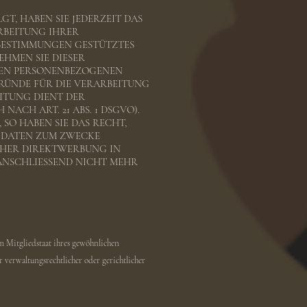
GT, HABEN SIE JEDERZEIT DAS
ARBEITUNG IHRER
 BESTIMMUNGEN GESTÜTZTES
EHMEN SIE DIESER
NEN PERSONENBEZOGENEN
RÜNDE FÜR DIE VERARBEITUNG
EITUNG DIENT DER
CH ART. 21 ABS. 1 DSGVO).
SO HABEN SIE DAS RECHT,
R DATEN ZUM ZWECKE
LCHER DIREKTWERBUNG IN
ANSCHLIESSEND NICHT MEHR
m Mitgliedstaat ihres gewöhnlichen
 verwaltungsrechtlicher oder gerichtlicher