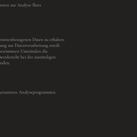
önnen zur Analyse Ihres
ersonenbezogenen Daten zu erhalten.
ung zur Datenverarbeitung erteilt
r bestimmten Umständen die
werderecht bei der zuständigen
enden.
 sogenannten Analyseprogrammen.