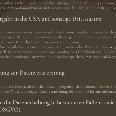
ht, sofern wir keine anderen rechtlich zulässigen Gründe für die Speicherun
liche Aufbewahrungsfristen); im letztgenannten Fall erfolgt die Löschung nac
gabe in die USA und sonstige Drittstaaten
n Unternehmen mit Sitz in den USA oder sonstigen datenschutzrechtlich ni
nbezogene Daten in diese Drittstaaten übertragen und dort verarbeitet werde
eichbares Datenschutzniveau garantiert werden kann.
azu verpflichtet, personenbezogene Daten an Sicherheitsbehörden herauszuge
n. Es kann daher nicht ausgeschlossen werden, dass US-Behörden (z. B. Gehe
ecken verarbeiten, auswerten und dauerhaft speichern. Wir haben auf diese
gung zur Datenverarbeitung
 nur mit Ihrer ausdrücklichen Einwilligung möglich. Sie können eine bereits 
is zum Widerruf erfolgten Datenverarbeitung bleibt vom Widerruf unberührt
n die Datenerhebung in besonderen Fällen sowie
1 DSGVO)