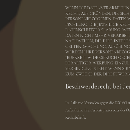
WENN DIE DATENVERARBEITUNG A
RECHT, AUS GRÜNDEN, DIE SIC
PERSONENBEZOGENEN DATEN WI
PROFILING. DIE JEWEILIGE RE
DATENSCHUTZERKLÄRUNG. WEN
DATEN NICHT MEHR VERARBEIT
NACHWEISEN, DIE IHRE INTERE
GELTENDMACHUNG, AUSÜBUNG O
WERDEN IHRE PERSONENBEZOGE
JEDERZEIT WIDERSPRUCH GEGE
DERARTIGER WERBUNG EINZULEG
VERBINDUNG STEHT. WENN SIE
ZUM ZWECKE DER DIREKTWERBU
Beschwerderecht bei de
I
m Falle von Verstößen gegen die DSGVO ste
Aufenthalts, ihres Arbeitsplatzes oder des 
Rechtsbehelfe.