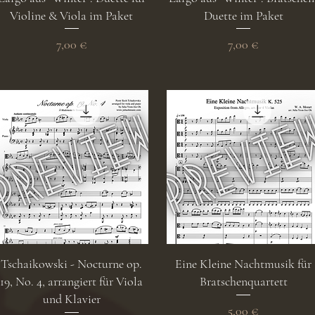
Violine & Viola im Paket
Duette im Paket
Preis
Preis
7,00 €
7,00 €
Schnellansicht
Schnellansicht
Tschaikowski - Nocturne op.
Eine Kleine Nachtmusik für
19, No. 4, arrangiert für Viola
Bratschenquartett
und Klavier
Preis
5,00 €