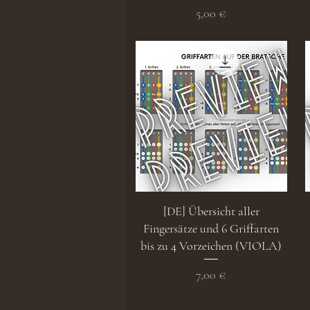
Preis
5,00 €
Schnellansicht
[DE] Übersicht aller
Fingersätze und 6 Griffarten
bis zu 4 Vorzeichen (VIOLA)
Preis
7,00 €