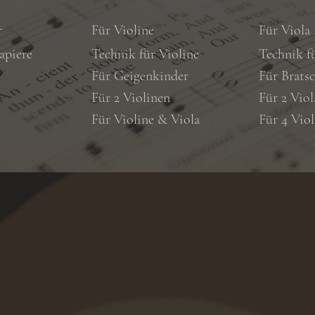
r
Für Violine
Für Viola
apiere
Technik für Violine
Technik f
Für Geigenkinder
Für Brats
Für 2 Violinen
Für 2 Viol
Für Violine & Viola
Für 4 Viol