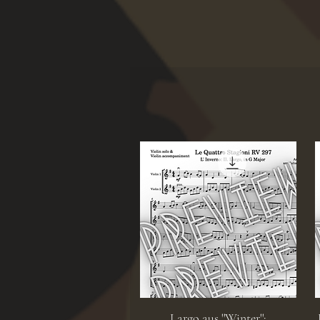
Schnellansicht
Largo aus ''Winter'':