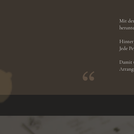
Mit dem
herunt
Hinter
Jede P
Damit u
Arrange