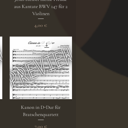
aus Kantate BWV 147 für 2
Violinen
Preis
4,00 €
Schnellansicht
Kanon in D-Dur für
Bratschenquartett
Preis
7,00 €