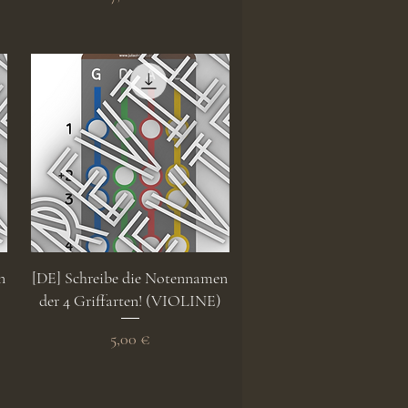
Schnellansicht
n
[DE] Schreibe die Notennamen
der 4 Griffarten! (VIOLINE)
Preis
5,00 €