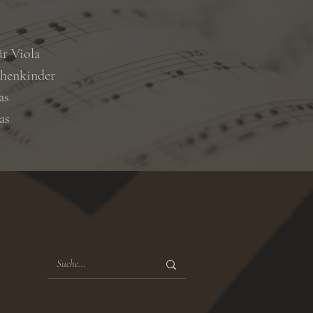
ür Viola
chenkinder
as
as