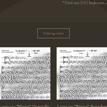
*Titel mit
[DE]
bedeuten, 
Vorherige laden
Schnellansicht
Schnellansicht
Largo aus ''Winter'': Duette für
Largo aus ''Winter'': Bratschen