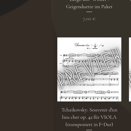
Geigenduette im Paket
Preis
7,00 €
Schnellansicht
Tchaikovsky: Souvenir d'un
lieu cher op. 42 für VIOLA
(transponiert in F-Dur)