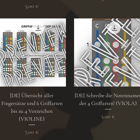
Preis
5,00 €
Schnellansicht
Schnellansicht
[DE] Übersicht aller
[DE] Schreibe die Notenname
Fingersätze und 6 Griffarten
der 4 Griffarten! (VIOLA)
bis zu 4 Vorzeichen
Preis
5,00 €
(VIOLINE)
Preis
7,00 €