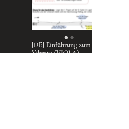
[DE] Einführung zum
Vibrato (VIOLA)
Preis
3,00 €
Nach oben
In den Warenkorb
Sofortkauf
Dieses einseitige Arbeitsblatt erklärt
Ihnen, wie man ein Vibrato
entwickeln kann!