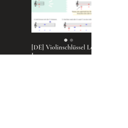
[DE] Violinschlüssel Lesen
Lernen
Preis
5,00 €
Nach oben
In den Warenkorb
Sofortkauf
Du willst so viele Lieder auf der
Geige spielen zu können, kannst aber